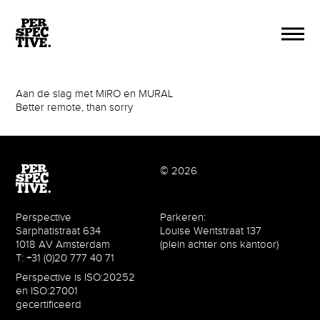
Aan de slag met MIRO en MURAL
Better remote, than sorry
© 2026
Perspective
Parkeren:
Sarphatistraat 634
Louise Wentstraat 137
1018 AV Amsterdam
(plein achter ons kantoor)
T: +31 (0)20 777 40 71
Perspective is ISO:20252
en ISO:27001
gecertificeerd