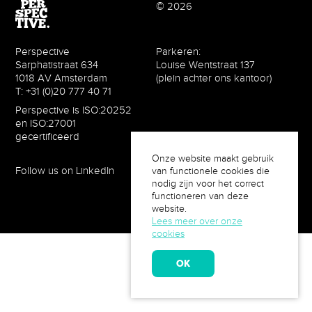
© 2026
Perspective
Parkeren:
Sarphatistraat 634
Louise Wentstraat 137
1018 AV Amsterdam
(plein achter ons kantoor)
T: +31 (0)20 777 40 71
Perspective is ISO:20252
en ISO:27001
gecertificeerd
Onze website maakt gebruik
Follow us on LinkedIn
Privacy Policy
van functionele cookies die
nodig zijn voor het correct
functioneren van deze
website.
Lees meer over onze
cookies
OK