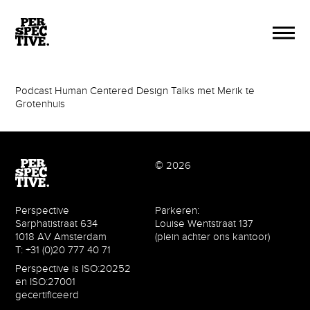
Podcast Human Centered Design Talks met Merik te
Grotenhuis
© 2026
Perspective
Parkeren:
Sarphatistraat 634
Louise Wentstraat 137
1018 AV Amsterdam
(plein achter ons kantoor)
T: +31 (0)20 777 40 71
Perspective is ISO:20252
en ISO:27001
gecertificeerd