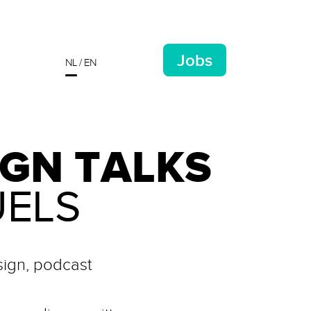
Jobs
NL
EN
GN TALKS
UELS
ign, podcast