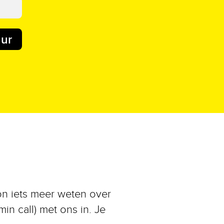
uur
on iets meer weten over
min call) met ons in. Je