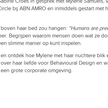
 Sabine Croes in gesprek met Mylene Samuels, v
ircle bij ABN AMRO en inmiddels gestart met ha
e boven haar bed zou hangen:
“Humans are predi
jfveer. Begrijpen waarom mensen doen wat ze do
een slimme manier op kunt inspelen.
k en ontdek hoe Mylene met haar nuchtere blik 
 over haar liefde voor Behavioural Design en w
 een grote corporate omgeving.