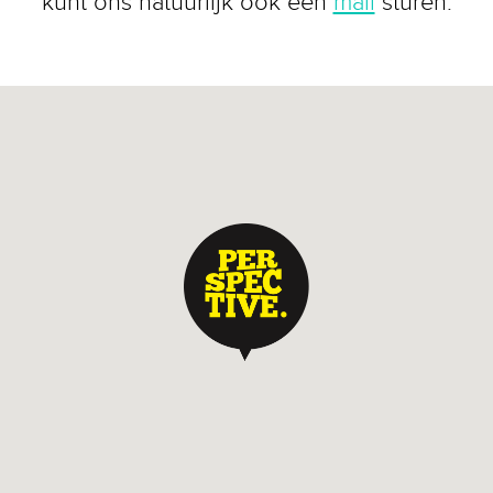
kunt ons natuurlijk ook een
mail
sturen.