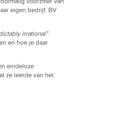
oormalig voorzitter van
ar eigen bedrijf, BV
ctably irrational”
.
en en hoe je daar
en eindeloze
at ze leerde van het