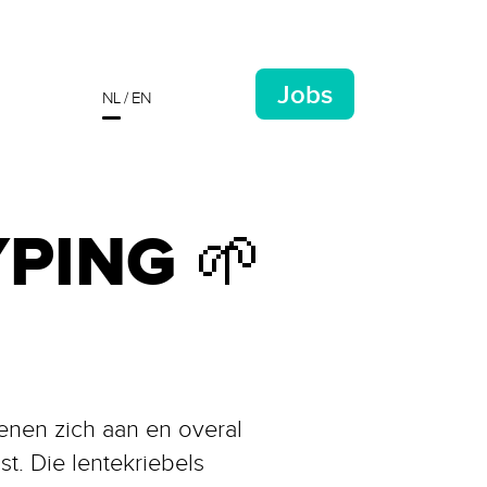
Jobs
NL
EN
PING
🌱
enen zich aan en overal
t. Die lentekriebels