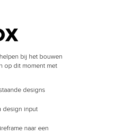
OX
I helpen bij het bouwen
en op dit moment met
estaande designs
n design input
ireframe naar een