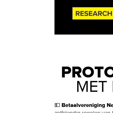
PROTO
MET
Betaalvereniging N
💵
zelfstandig regelen va