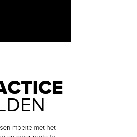
ACTICE
LDEN
sen moeite met het
n en meer regie te