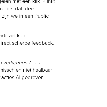
gelen met één klik. Klinkt
recies dat idee
 zijn we in een Public
adicaal kunt
irect scherpe feedback.
om verkennen.
Zoek
 misschien niet haalbaar
eracties AI gedreven