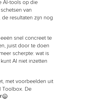
 AI-tools op die
 schetsen van
 de resultaten zijn nog
deeën snel concreet te
en, juist door te doen
meer scherpte: wat is
kunt AI niet inzetten
iet, met voorbeelden uit
AI Toolbox. De
🌿😉