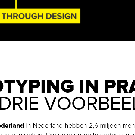
TYPING IN PR
 DRIE VOORBEE
ederland
In Nederland hebben 2,6 miljoen men
n hun bankzaken. Om deze groep te ondersteune