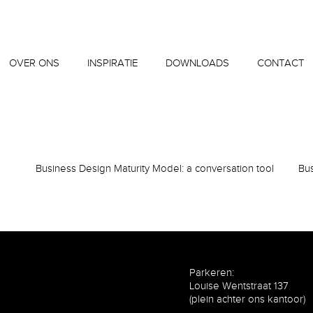
OVER ONS
INSPIRATIE
DOWNLOADS
CONTACT
Business Design Maturity Model: a conversation tool
Bus
Parkeren:
Louise Wentstraat 137
(plein achter ons kantoor)