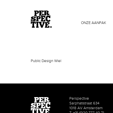
ONZE AANPAK
Public Design Wiel
Perspective
Sarphatistraat 634
1018 AV Amsterdam
T: +31 (0)20 777 40 71