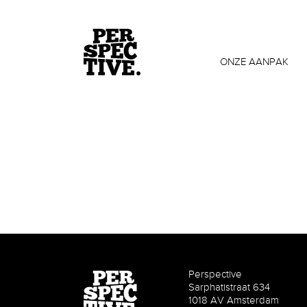
ONZE AANPAK
Perspective
Sarphatistraat 634
1018 AV Amsterdam