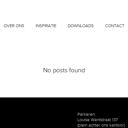
OVER ONS
INSPIRATIE
DOWNLOADS
CONTACT
No posts found
Parkeren:
Louise Wentstraat 137
(plein achter ons kantoor)