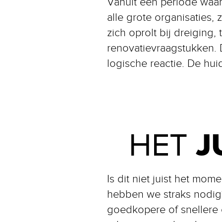
Vanuit een periode waar
alle grote organisaties,
zich oprolt bij dreiging,
renovatievraagstukken. 
logische reactie. De hui
J
HET
Is dit niet juist het m
hebben we straks nodig
goedkopere of snellere 