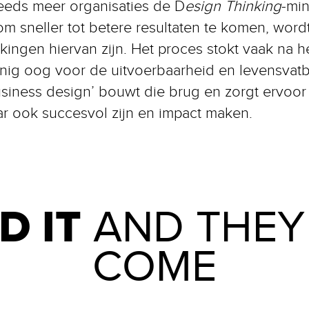
teeds meer organisaties de D
esign Thinking
-mi
om sneller tot betere resultaten te komen, word
kingen hiervan zijn. Het proces stokt vaak na h
einig oog voor de uitvoerbaarheid en levensvat
siness design’ bouwt die brug en zorgt ervoor 
r ook succesvol zijn en impact maken.
D IT
AND THEY
COME