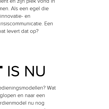
ent en zijn plek vond in
omen. Als een egel die
 innovatie- en
crisiscommunicatie. Een
at levert dat op?
T
IS NU
 bedieningsmodellen? Wat
eglopen en naar een
verdienmodel nu nog