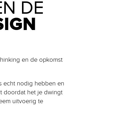
N DE
SIGN
Thinking en de opkomst
ers echt nodig hebben en
mt doordat het je dwingt
eem uitvoerig te